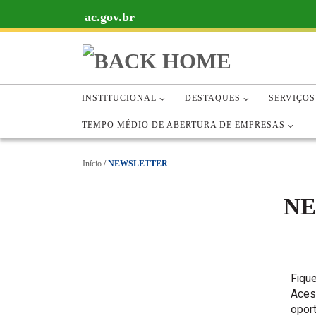
ac.gov.br
Skip to content
SERVIÇOS
SERVIÇOS
ACESSO À INFORMAÇÃO
ACES
PORTAL DA TRANSPARÊNCIA
PORTAL DA TRANSPARÊNCIA
INSTITUCIONAL
DESTAQUES
SERVIÇOS
TEMPO MÉDIO DE ABERTURA DE EMPRESAS
Início
/
NEWSLETTER
N
Fiqu
Aces
opor