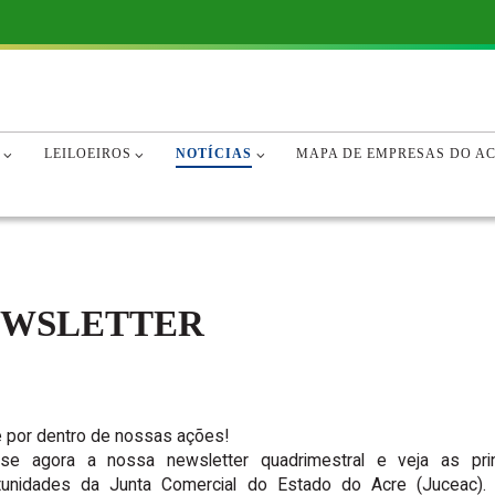
SO À INFORMAÇÃO
DIÁRIO OFICIAL
DIÁRIO OFICIAL
LEGIS
LEGIS
ÓRG
NOTÍCIAS
NOTÍCIAS
LEILOEIROS
NOTÍCIAS
MAPA DE EMPRESAS DO A
EWSLETTER
e por dentro de nossas ações!
se agora a nossa newsletter quadrimestral e veja as princ
tunidades da Junta Comercial do Estado do Acre (Juceac). 