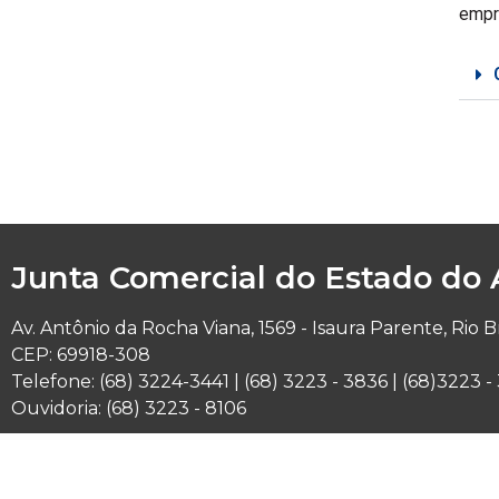
empr
Junta Comercial do Estado do 
Av. Antônio da Rocha Viana, 1569 - Isaura Parente, Rio 
CEP: 69918-308
Telefone: (68) 3224-3441 | (68) 3223 - 3836 | (68)3223 
Ouvidoria: (68) 3223 - 8106