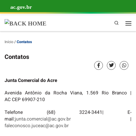
ac.gov.br
Skip to content
Pesquisa
Início
/
Contatos
Contatos
Junta Comercial do Acre
Avenida Antônio da Rocha Viana, 1.569 Rio Branco |
AC CEP 69907-210
Telefone (68) 3224-3441| E-
mail:
junta.comercial@ac.gov.br
|
faleconosco.juceac@ac.gov.br