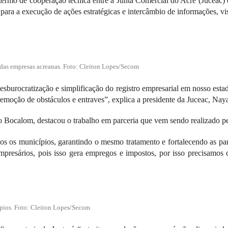
do termo de cooperação técnica entre a Junta Comercial do Acre (Jucea
para a execução de ações estratégicas e intercâmbio de informações, vi
o das empresas acreanas. Foto: Cleiton Lopes/Secom
burocratização e simplificação do registro empresarial em nosso esta
remoção de obstáculos e entraves”, explica a presidente da Juceac, Na
o Bocalom, destacou o trabalho em parceria que vem sendo realizado pe
os os municípios, garantindo o mesmo tratamento e fortalecendo as par
empresários, pois isso gera empregos e impostos, por isso precisamos cr
ípios. Foto: Cleiton Lopes/Secom