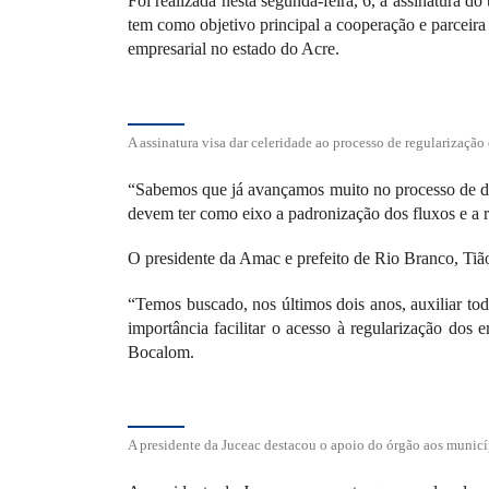
Foi realizada nesta segunda-feira, 6, a assinatura 
tem como objetivo principal a cooperação e parceira 
empresarial no estado do Acre.
A assinatura visa dar celeridade ao processo de regularizaçã
“Sabemos que já avançamos muito no processo de des
devem ter como eixo a padronização dos fluxos e a 
O presidente da Amac e prefeito de Rio Branco, Tiã
“Temos buscado, nos últimos dois anos, auxiliar tod
importância facilitar o acesso à regularização dos 
Bocalom.
A presidente da Juceac destacou o apoio do órgão aos munic