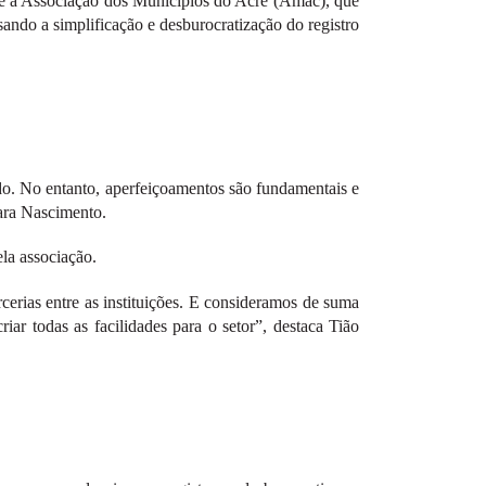
c) e a Associação dos Municípios do Acre (Amac), que
sando a simplificação e desburocratização do registro
do. No entanto, aperfeiçoamentos são fundamentais e
yara Nascimento.
la associação.
cerias entre as instituições. E consideramos de suma
iar todas as facilidades para o setor”, destaca Tião